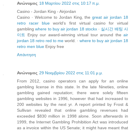
Ανώνυμος
18 Μαρτίου 2022 στις 10:17 π.μ.
Casino - Jordan King - Airjordan
Casino · Welcome to Jordan King, the
great air jordan 18
retro racer blue
world's first virtual casino for virtual
gambling
where to buy air jordan 18 stockx
·
실시간 배팅 사
이트
Enjoy our award-winning virtual tour around the
air
jordan 18 retro red to me
world. ·
where to buy air jordan 18
retro men blue
Enjoy free
Απάντηση
Ανώνυμος
29 Νοεμβρίου 2022 στις 11:01 μ.μ.
From 2012, casino operators can apply for an online
gambling license in this state. In the late Nineties, online
gambling gained reputation; there were solely fifteen
gambling websites in 1996, however that had increased to
200 websites by the next yr. A report printed by Frost &
Sullivan revealed that online gambling revenues had
exceeded $830 million in 1998 alone. Soon afterwards in
1999, the Internet Gambling Prohibition Act was introduced
as a invoice within the US Senate; it might have meant that