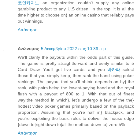
코인카지노
an organization couldn't supply any online
gambling product to any U.S citizen. In the top, it is all the
time higher to choose on} an online casino that reliably pays
out winnings.
Απάντηση
Ανώνυμος
5 Δεκεμβρίου 2022 στις 10:36 π.μ.
We’ll clarify the payouts within the odds part of this guide.
The game is pretty straightforward and eerily similar to 5
Card Draw. You’ll get five cards, and you
바카라
select
those that you simply keep, then rank the hand using poker
rankings. The payout that you’ll obtain depends on by} the
rank, with pairs being the lowest-paying hand and the royal
flush with a payout of 800 to 1. With that out of finest
way|the method in which}, let’s undergo a few of the the}
hottest video poker games primarily based on the payback
proportion. Assuming that you’re half in} blackjack, and
you’re exploiting the basic rules to deliver the house edge
{down to|right down to|all the method down to} zero.5%.
Απάντηση