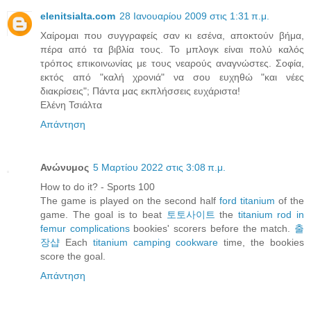
elenitsialta.com
28 Ιανουαρίου 2009 στις 1:31 π.μ.
Χαίρομαι που συγγραφείς σαν κι εσένα, αποκτούν βήμα,
πέρα από τα βιβλία τους. Το μπλογκ είναι πολύ καλός
τρόπος επικοινωνίας με τους νεαρούς αναγνώστες. Σοφία,
εκτός από "καλή χρονιά" να σου ευχηθώ "και νέες
διακρίσεις"; Πάντα μας εκπλήσσεις ευχάριστα!
Ελένη Τσιάλτα
Απάντηση
Ανώνυμος
5 Μαρτίου 2022 στις 3:08 π.μ.
How to do it? - Sports 100
The game is played on the second half
ford titanium
of the
game. The goal is to beat
토토사이트
the
titanium rod in
femur complications
bookies' scorers before the match.
출
장샵
Each
titanium camping cookware
time, the bookies
score the goal.
Απάντηση