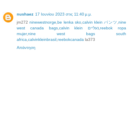
nushaez
17 Ιουνίου 2023 στις 11:40 μ.μ.
jm272
ninewestnorge
,
be lenka sko
,
calvin klein パンツ
,
nine
west canada bags
,
calvin klein נעליים
,
reebok ropa
mujer
,
nine west bags south
africa
,
calvinkleinbrasil
,
reebokcanada
la373
Απάντηση