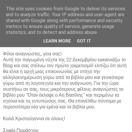
This site uses cookies from Google to deliver its services
Sofiaparaschou
and to analyze traffic. Your IP address and user-agent are
shared with Google along with performance and security
metrics to ensure quality of service, generate usage
statistics, and to detect and address abuse.
Δευτέρα 22 Δεκεμβρίου 2008
Σοφία Παράσχου: Πρώτη επικοινωνία
LEARN MORE
GOT IT
Φίλοι αναγνώστες, γεια σας!
Αυτή την παγωμένη νύχτα της 22 Δεκεμβρίου εγκαινιάζω το
Blog και σας στέλνω τον πρώτο χαιρετισμό! ελπίζω ότι αυτή
θα είναι η αρχή μιας επικοινωνίας με στόχο την
αλληλοενημέρωση γύρω από τα βιβλία μου και γενικότερα
γύρω από τη λογοτεχνία και την ανάγνωση. Για την ώρα
συστήνω σε σας, τους μικρότερους φίλους αναγνώστες το
βιβλίο μου "Όταν έκλαψε ο Αη Βασίλης" και περιμένω τα
σχόλια και τις εντυπώσεις σας. Θα επανέλθω σύντομα με
περισσότερα νέα για εμένα και τα βιβλία μου.
Καλά Χριστούγεννα σε όλους!
Σοφία Παράσχου